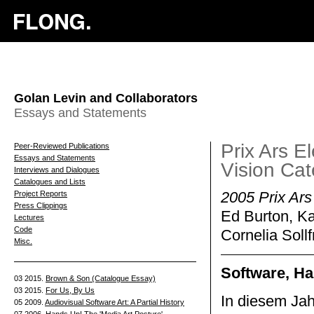
Golan Levin and Collaborators
Essays and Statements
Prix Ars E
Peer-Reviewed Publications
Essays and Statements
Vision Ca
Interviews and Dialogues
Catalogues and Lists
Project Reports
2005 Prix Ars
Press Clippings
Ed Burton, K
Lectures
Code
Cornelia Soll
Misc.
Software, H
03 2015.
Brown & Son (Catalogue Essay)
03 2015.
For Us, By Us
In diesem Jah
05 2009.
Audiovisual Software Art: A Partial History