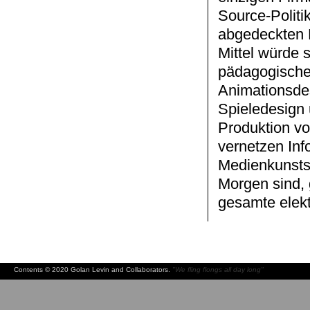
Source-Politi
abgedeckten 
Mittel würde s
pädagogischen
Animationsdes
Spieledesign 
Produktion vo
vernetzen Inf
Medienkunsts
Morgen sind, 
gesamte elek
Contents © 2020 Golan Levin and Collaborators.
"We fling flongs all day long"