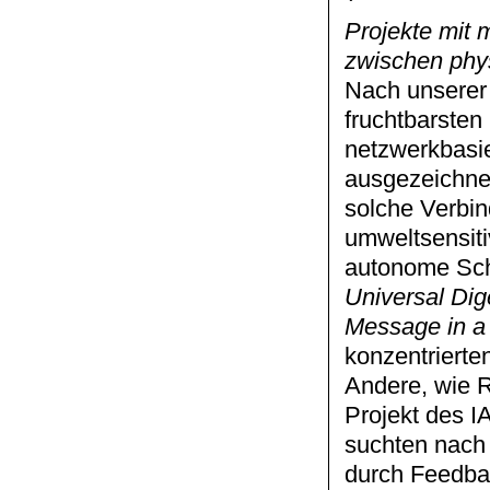
Projekte mit
zwischen phys
Nach unserer 
fruchtbarsten
netzwerkbasie
ausgezeichnet
solche Verbin
umweltsensit
autonome Sc
Universal Di
Message in a 
konzentrierte
Andere, wie 
Projekt des I
suchten nach
durch Feedbac