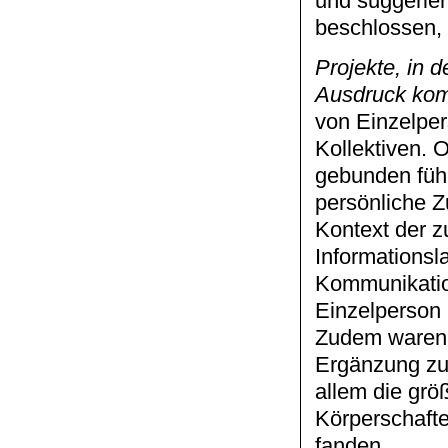
und suggerier
beschlossen,
Projekte, in 
Ausdruck ko
von Einzelper
Kollektiven. 
gebunden fühl
persönliche 
Kontext der z
Informations
Kommunikation
Einzelperson 
Zudem waren w
Ergänzung zur
allem die gr
Körperschaft
fanden.