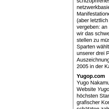
schizophrenes
netzwerkbasie
Manifestation
(aber letztli
vergeben: an
wir das schwe
stellen zu mü
Sparten wählt
unserer drei 
Auszeichnung
2005 in der Ka
Yugop.com
Yugo Nakamura
Website
Yug
höchsten Stan
grafischer Kon