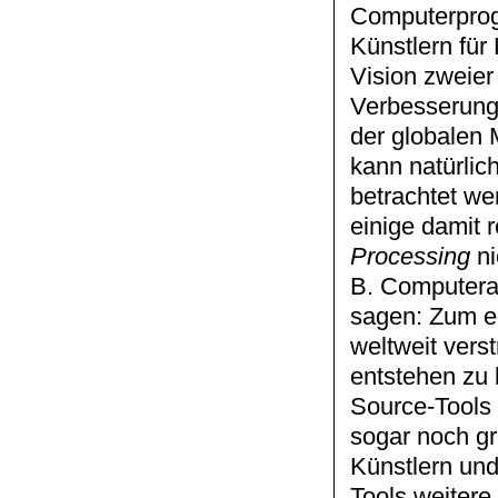
Computerprog
Künstlern für
Vision zweier
Verbesserung
der globalen
kann natürlic
betrachtet wer
einige damit r
Processing
ni
B. Computeran
sagen: Zum e
weltweit vers
entstehen zu 
Source-Tools
sogar noch g
Künstlern und
Tools weitere 