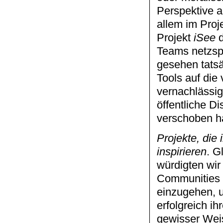
Perspektive a
allem im Proj
Projekt
iSee
d
Teams netzspe
gesehen tatsäc
Tools auf die
vernachlässig
öffentliche D
verschoben h
Projekte, die
inspirieren
. G
würdigten wir
Communities z
einzugehen, u
erfolgreich i
gewisser Wei