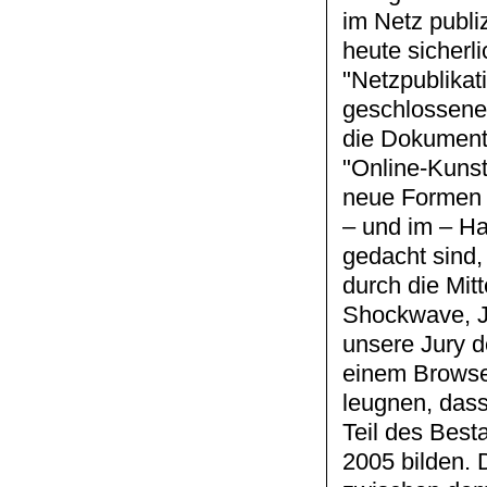
im Netz publi
heute sicherli
"Netzpublikat
geschlossenen
die Dokumenta
"Online-Kunst
neue Formen u
– und im – Ha
gedacht sind,
durch die Mitt
Shockwave, J
unsere Jury d
einem Browser
leugnen, das
Teil des Best
2005 bilden. D