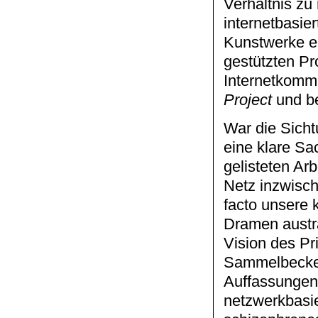
Verhältnis zu
internetbasier
Kunstwerke er
gestützten Pr
Internetkomm
Project
und b
War die Sicht
eine klare Sa
gelisteten Ar
Netz inzwische
facto unsere k
Dramen austra
Vision des Pri
Sammelbecken 
Auffassungen 
netzwerkbasie