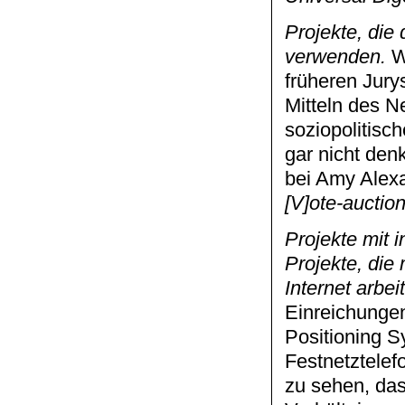
Projekte, die
verwenden.
Wi
früheren Jury
Mitteln des N
soziopolitisc
gar nicht den
bei Amy Alex
[V]ote-auctio
Projekte mit
Projekte, die
Internet arbei
Einreichungen
Positioning S
Festnetztelef
zu sehen, das