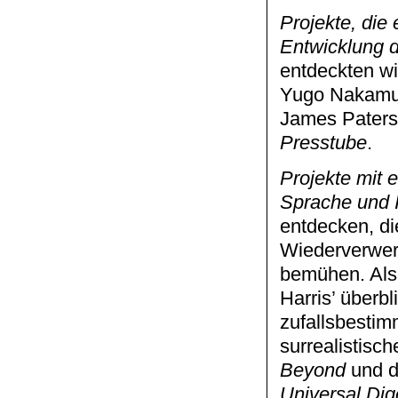
Projekte, die
Entwicklung d
entdeckten wi
Yugo Nakamur
James Paters
Presstube
.
Projekte mit 
Sprache und I
entdecken, di
Wiederverwer
bemühen. Als
Harris’ überbl
zufallsbesti
surrealistisc
Beyond
und d
Universal Di