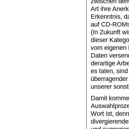
zwischen dem 
Art ihre Ane
Erkenntnis, d
auf CD-ROMs e
(In Zukunft wi
dieser Katego
vom eigenen 
Daten versen
derartige Arb
es taten, sin
überragender 
unserer sonsti
Damit kommen 
Auswahlprozes
Wort ist, den
divergierende