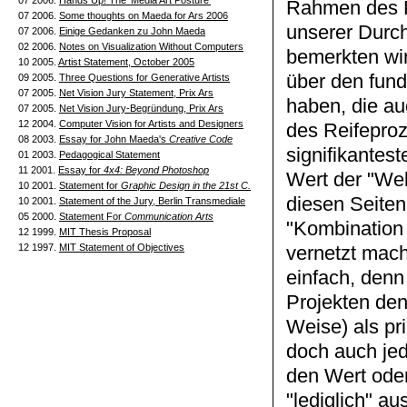
07 2006.
Hands Up! The 'Media Art Posture'
Rahmen des Pr
07 2006.
Some thoughts on Maeda for Ars 2006
unserer Durch
07 2006.
Einige Gedanken zu John Maeda
02 2006.
Notes on Visualization Without Computers
bemerkten wir
10 2005.
Artist Statement, October 2005
über den fund
09 2005.
Three Questions for Generative Artists
07 2005.
Net Vision Jury Statement, Prix Ars
haben, die au
07 2005.
Net Vision Jury-Begründung, Prix Ars
12 2004.
Computer Vision for Artists and Designers
des Reifeproz
08 2003.
Essay for John Maeda's
Creative Code
signifikantes
01 2003.
Pedagogical Statement
11 2001.
Essay for
4x4: Beyond Photoshop
Wert der "We
10 2001.
Statement for
Graphic Design in the 21st C.
diesen Seiten
10 2001.
Statement of the Jury, Berlin Transmediale
05 2000.
Statement For
Communication Arts
"Kombination j
12 1999.
MIT Thesis Proposal
12 1997.
MIT Statement of Objectives
vernetzt mach
einfach, denn
Projekten de
Weise) als pr
doch auch jed
den Wert ode
"lediglich" a