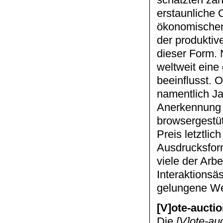
schätzten zah
erstaunliche O
ökonomischen 
der produktiv
dieser Form.
weltweit eine
beeinflusst. 
namentlich Ja
Anerkennung e
browsergestüt
Preis letztli
Ausdrucksform
viele der Arb
Interaktionsäs
gelungene We
[V]ote-aucti
Die
[V]ote-au