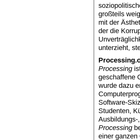
soziopolitisch
großteils weig
mit der Ästhet
der die Korru
Unverträglich
unterzieht, st
Processing.
Processing
is
geschaffene 
wurde dazu en
Computerprogr
Software-Skiz
Studenten, Kü
Ausbildungs-,
Processing
be
einer ganzen 