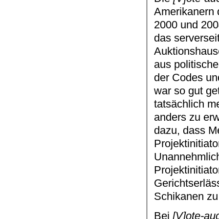
Amerikanern d
2000 und 2004
das serversei
Auktionshause
aus politisch
der Codes un
war so gut ge
tatsächlich m
anders zu erw
dazu, dass M
Projektinitiat
Unannehmlich
Projektinitia
Gerichtserläss
Schikanen zu 
Bei
[V]ote-au