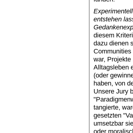
Experimentell
entstehen las
Gedankenexpe
diesem Kriter
dazu dienen s
Communities 
war, Projekte
Alltagsleben
(oder gewinne
haben, von de
Unsere Jury be
"Paradigmenw
tangierte, wa
gesetzten "Va
umsetzbar sie
oder moralisc