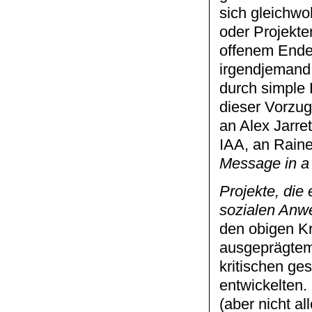
sich gleichwo
oder Projekte
offenem Ende
irgendjemand 
durch simple 
dieser Vorzu
an Alex Jarre
IAA, an Rain
Message in a 
Projekte, die 
sozialen Anwe
den obigen Kr
ausgeprägtem
kritischen ge
entwickelten
(aber nicht al