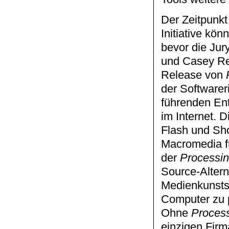
Der Zeitpunkt
Initiative kö
bevor die Jur
und Casey Re
Release von
der Software
führenden Ent
im Internet.
Flash und Sh
Macromedia fü
der
Processi
Source-Altern
Medienkunstst
Computer zu p
Ohne
Proces
einzigen Firm